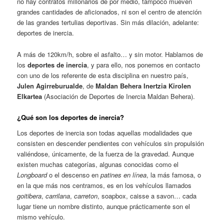
no hay contratos millonarios de por medio, tampoco mueven
grandes cantidades de aficionados, ni son el centro de atención
de las grandes tertulias deportivas. Sin más dilación, adelante:
deportes de inercia.
A más de 120km/h, sobre el asfalto… y sin motor. Hablamos de
los
deportes de inercia
, y para ello, nos ponemos en contacto
con uno de los referente de esta disciplina en nuestro país,
Julen Agirreburualde
, de
Maldan Behera Inertzia Kirolen
Elkartea
(Asociación de Deportes de Inercia Maldan Behera).
¿Qué son los deportes de inercia?
Los deportes de inercia son todas aquellas modalidades que
consisten en descender pendientes con vehículos sin propulsión
valiéndose, únicamente, de la fuerza de la gravedad. Aunque
existen muchas categorías, algunas conocidas como el
Longboard
o el descenso en
patines en línea
, la más famosa, o
en la que más nos centramos, es en los vehículos llamados
goitibera
,
carrilana
,
carreton
, soapbox, caisse a savon… cada
lugar tiene un nombre distinto, aunque prácticamente son el
mismo vehículo.