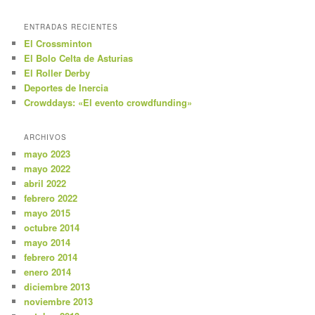
s
c
ENTRADAS RECIENTES
a
El Crossminton
r
El Bolo Celta de Asturias
El Roller Derby
Deportes de Inercia
Crowddays: «El evento crowdfunding»
ARCHIVOS
mayo 2023
mayo 2022
abril 2022
febrero 2022
mayo 2015
octubre 2014
mayo 2014
febrero 2014
enero 2014
diciembre 2013
noviembre 2013