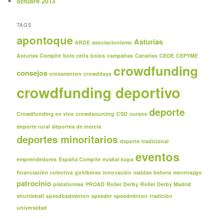
octubre 2013
TAGS
apontoque
Asturias
ARDE
asociacionismo
Asturias Compite
bolo celta
bolos
campañas
Canarias
CEOE
CEPYME
crowdfunding
consejos
crossminton
crowddays
crowdfunding deportivo
deporte
Crowdfunding en vivo
crowdsourcing
CSD
cursos
deporte rural
deportes de inercia
deportes minoritarios
deporte tradicional
eventos
emprendedores
España Compite
euskal kopa
financiación colectiva
goitiberas
innovación
maldan behera
mecenazgo
patrocinio
plataformas
PROAD
Roller Derby
Roller Derby Madrid
shuttleball
speedbadminton
speeder
speedminton
tradición
universidad