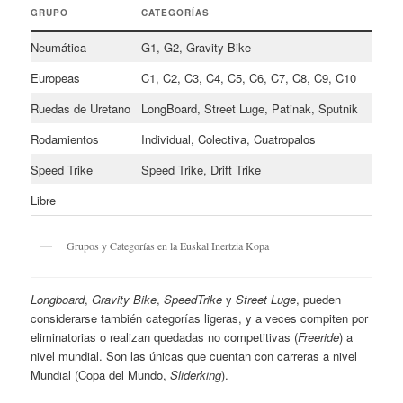
GRUPO
CATEGORÍAS
Neumática
G1, G2, Gravity Bike
Europeas
C1, C2, C3, C4, C5, C6, C7, C8, C9, C10
Ruedas de Uretano
LongBoard, Street Luge, Patinak, Sputnik
Rodamientos
Individual, Colectiva, Cuatropalos
Speed Trike
Speed Trike, Drift Trike
Libre
Grupos y Categorías en la Euskal Inertzia Kopa
Longboard
,
Gravity Bike
,
SpeedTrike
y
Street Luge
, pueden
considerarse también categorías ligeras, y a veces compiten por
eliminatorias o realizan quedadas no competitivas (
Freeride
) a
nivel mundial. Son las únicas que cuentan con carreras a nivel
Mundial (Copa del Mundo,
Sliderking
).