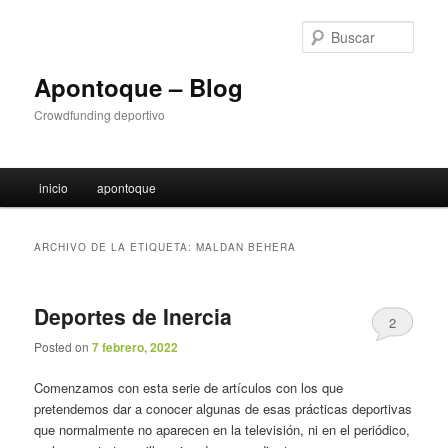
Ir
Ir
al
al
Busc
contenido
contenido
principal
secundario
Apontoque – Blog
Crowdfunding deportivo
M
inicio
apontoque
e
n
ú
ARCHIVO DE LA ETIQUETA:
MALDAN BEHERA
p
r
i
Deportes de Inercia
2
n
c
Posted on
7 febrero, 2022
i
Comenzamos con esta serie de artículos con los que
p
pretendemos dar a conocer algunas de esas prácticas deportivas
a
que normalmente no aparecen en la televisión, ni en el periódico,
l