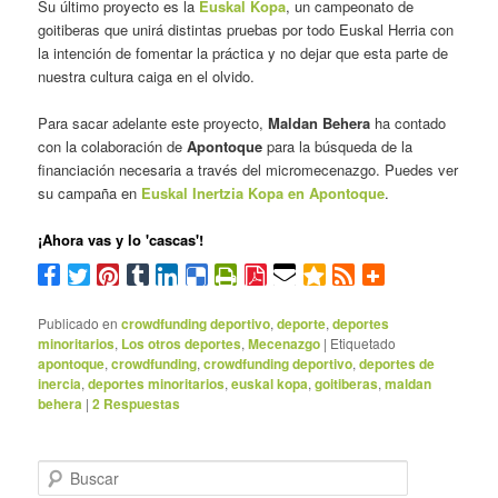
Su último proyecto es la
Euskal Kopa
, un campeonato de
goitiberas que unirá distintas pruebas por todo Euskal Herria con
la intención de fomentar la práctica y no dejar que esta parte de
nuestra cultura caiga en el olvido.
Para sacar adelante este proyecto,
Maldan Behera
ha contado
con la colaboración de
Apontoque
para la búsqueda de la
financiación necesaria a través del micromecenazgo. Puedes ver
su campaña en
Euskal Inertzia Kopa en Apontoque
.
¡Ahora vas y lo 'cascas'!
Publicado en
crowdfunding deportivo
,
deporte
,
deportes
minoritarios
,
Los otros deportes
,
Mecenazgo
|
Etiquetado
apontoque
,
crowdfunding
,
crowdfunding deportivo
,
deportes de
inercia
,
deportes minoritarios
,
euskal kopa
,
goitiberas
,
maldan
behera
|
2
Respuestas
B
u