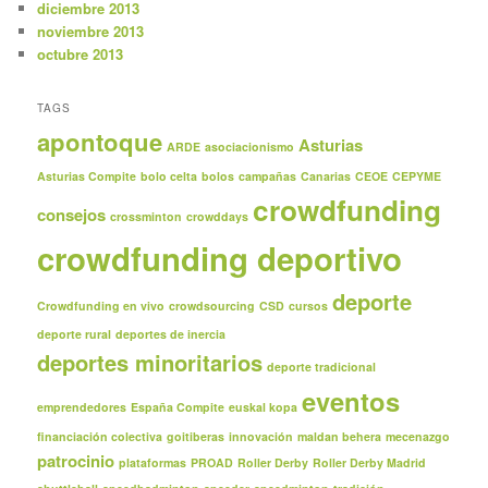
diciembre 2013
noviembre 2013
octubre 2013
TAGS
apontoque
Asturias
ARDE
asociacionismo
Asturias Compite
bolo celta
bolos
campañas
Canarias
CEOE
CEPYME
crowdfunding
consejos
crossminton
crowddays
crowdfunding deportivo
deporte
Crowdfunding en vivo
crowdsourcing
CSD
cursos
deporte rural
deportes de inercia
deportes minoritarios
deporte tradicional
eventos
emprendedores
España Compite
euskal kopa
financiación colectiva
goitiberas
innovación
maldan behera
mecenazgo
patrocinio
plataformas
PROAD
Roller Derby
Roller Derby Madrid