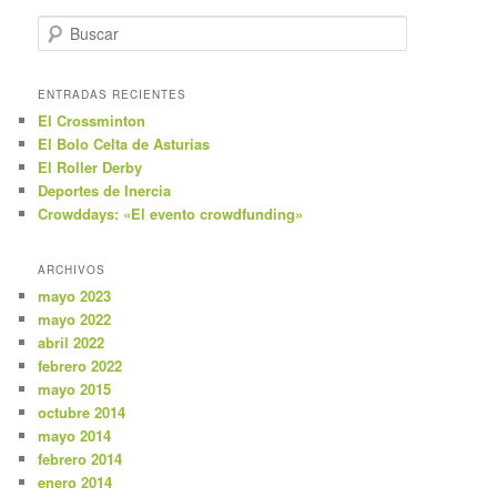
B
u
s
c
ENTRADAS RECIENTES
a
El Crossminton
r
El Bolo Celta de Asturias
El Roller Derby
Deportes de Inercia
Crowddays: «El evento crowdfunding»
ARCHIVOS
mayo 2023
mayo 2022
abril 2022
febrero 2022
mayo 2015
octubre 2014
mayo 2014
febrero 2014
enero 2014