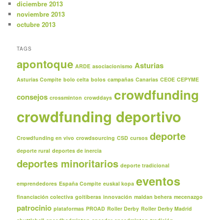
diciembre 2013
noviembre 2013
octubre 2013
TAGS
apontoque
Asturias
ARDE
asociacionismo
Asturias Compite
bolo celta
bolos
campañas
Canarias
CEOE
CEPYME
crowdfunding
consejos
crossminton
crowddays
crowdfunding deportivo
deporte
Crowdfunding en vivo
crowdsourcing
CSD
cursos
deporte rural
deportes de inercia
deportes minoritarios
deporte tradicional
eventos
emprendedores
España Compite
euskal kopa
financiación colectiva
goitiberas
innovación
maldan behera
mecenazgo
patrocinio
plataformas
PROAD
Roller Derby
Roller Derby Madrid