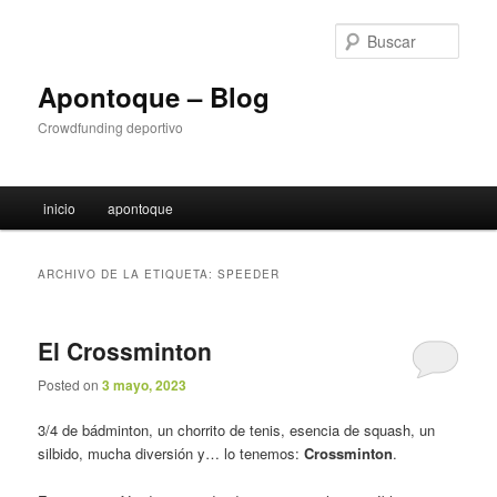
Ir
Ir
al
al
Busc
contenido
contenido
principal
secundario
Apontoque – Blog
Crowdfunding deportivo
M
inicio
apontoque
e
n
ú
ARCHIVO DE LA ETIQUETA:
SPEEDER
p
r
i
El Crossminton
n
c
Posted on
3 mayo, 2023
i
3/4 de bádminton, un chorrito de tenis, esencia de squash, un
p
silbido, mucha diversión y… lo tenemos:
Crossminton
.
a
l