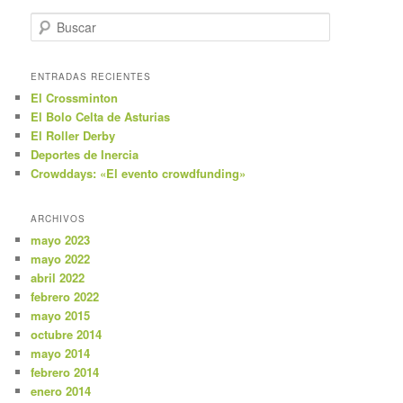
B
u
s
c
ENTRADAS RECIENTES
a
El Crossminton
r
El Bolo Celta de Asturias
El Roller Derby
Deportes de Inercia
Crowddays: «El evento crowdfunding»
ARCHIVOS
mayo 2023
mayo 2022
abril 2022
febrero 2022
mayo 2015
octubre 2014
mayo 2014
febrero 2014
enero 2014