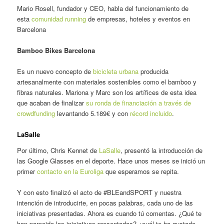
Mario Rosell, fundador y CEO, habla del funcionamiento de
esta
comunidad running
de empresas, hoteles y eventos en
Barcelona
Bamboo Bikes Barcelona
Es un nuevo concepto de
bicicleta urbana
producida
artesanalmente con materiales sostenibles como el bamboo y
fibras naturales. Mariona y Marc son los artífices de esta idea
que acaban de finalizar
su ronda de financiación a través de
crowdfunding
levantando 5.189€ y con
récord incluido
.
LaSalle
Por último, Chris Kennet de
LaSalle
, presentó la introducción de
las Google Glasses en el deporte. Hace unos meses se inició un
primer
contacto en la Euroliga
que esperamos se repita.
Y con esto finalizó el acto de #BLEandSPORT y nuestra
intención de introducirte, en pocas palabras, cada uno de las
iniciativas presentadas. Ahora es cuando tú comentas. ¿Qué te
han parecido las iniciativas presentadas? ¿cuál te ha gustado