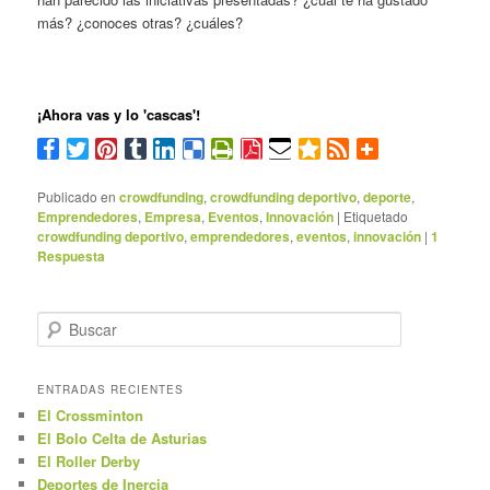
más? ¿conoces otras? ¿cuáles?
¡Ahora vas y lo 'cascas'!
Publicado en
crowdfunding
,
crowdfunding deportivo
,
deporte
,
Emprendedores
,
Empresa
,
Eventos
,
Innovación
|
Etiquetado
crowdfunding deportivo
,
emprendedores
,
eventos
,
innovación
|
1
Respuesta
B
u
s
c
ENTRADAS RECIENTES
a
El Crossminton
r
El Bolo Celta de Asturias
El Roller Derby
Deportes de Inercia