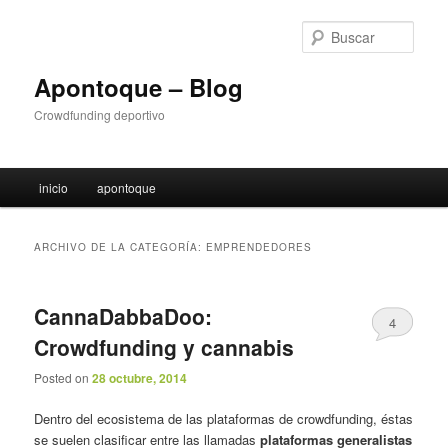
Ir
Ir
al
al
Busc
contenido
contenido
principal
secundario
Apontoque – Blog
Crowdfunding deportivo
M
inicio
apontoque
e
n
ú
ARCHIVO DE LA CATEGORÍA:
EMPRENDEDORES
p
r
i
CannaDabbaDoo:
4
n
Crowdfunding y cannabis
c
i
Posted on
28 octubre, 2014
p
a
Dentro del ecosistema de las plataformas de crowdfunding, éstas
l
se suelen clasificar entre las llamadas
plataformas generalistas