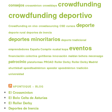
crowdfunding
consejos
crossminton
crowddays
crowdfunding deportivo
deporte
Crowdfunding en vivo
crowdsourcing
CSD
cursos
deporte rural
deportes de inercia
deportes minoritarios
deporte tradicional
eventos
emprendedores
España Compite
euskal kopa
financiación colectiva
goitiberas
innovación
maldan behera
mecenazgo
patrocinio
plataformas
PROAD
Roller Derby
Roller Derby Madrid
shuttleball
speedbadminton
speeder
speedminton
tradición
universidad
APONTOQUE – BLOG
El Crossminton
El Bolo Celta de Asturias
El Roller Derby
Deportes de Inercia